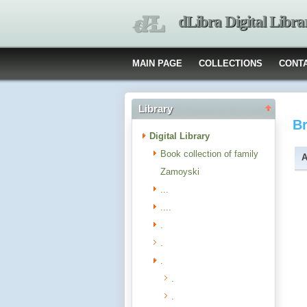
dLibra Digital Libra
MAIN PAGE
COLLECTIONS
CONT
Library
B
Digital Library
Book collection of family
A
Zamoyski
...
....
.
.
.
.
.