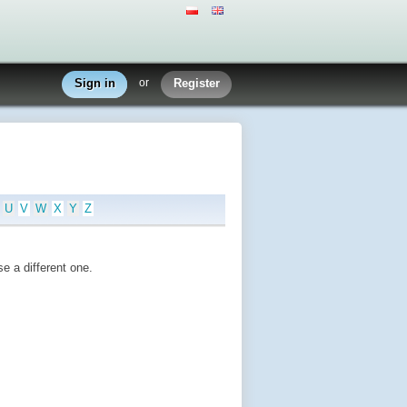
Sign in
or
Register
U
V
W
X
Y
Z
e a different one.