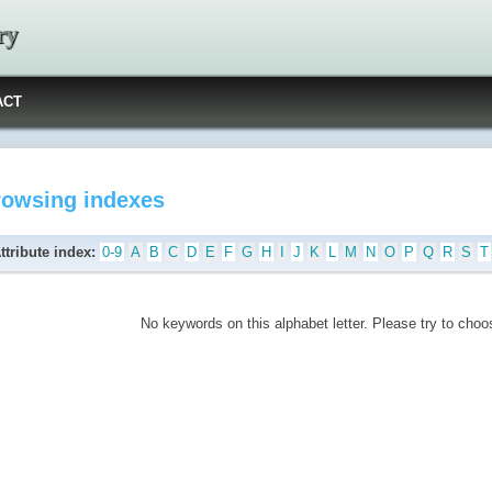
ry
ACT
rowsing indexes
ttribute index:
0-9
A
B
C
D
E
F
G
H
I
J
K
L
M
N
O
P
Q
R
S
T
No keywords on this alphabet letter. Please try to choos