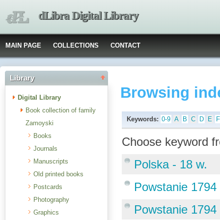
dLibra Digital Library
MAIN PAGE
COLLECTIONS
CONTACT
Library
Browsing ind
Digital Library
Book collection of family
Keywords:
0-9
A
B
C
D
E
Zamoyski
Books
Choose keyword fr
Journals
Manuscripts
Polska - 18 w.
Old printed books
Powstanie 1794 
Postcards
Photography
Powstanie 1794 
Graphics