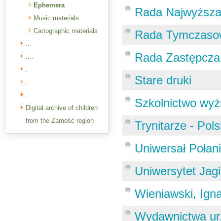
Ephemera
Rada Najwyższa
Music materials
Cartographic materials
Rada Tymczasow
...
Rada Zastępcz
....
.
Stare druki
.
.
Szkolnictwo wyż
Digital archive of children
from the Zamość region
Trynitarze - Pols
Uniwersał Połani
Uniwersytet Jagi
Wieniawski, Ign
Wydawnictwa ur