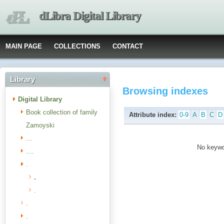
dLibra Digital Library
MAIN PAGE
COLLECTIONS
CONTACT
Library
Browsing indexes
Digital Library
Book collection of family
Attribute index:
0-9
A
B
C
D
Zamoyski
...
No keywor
....
.
.
.
.
.