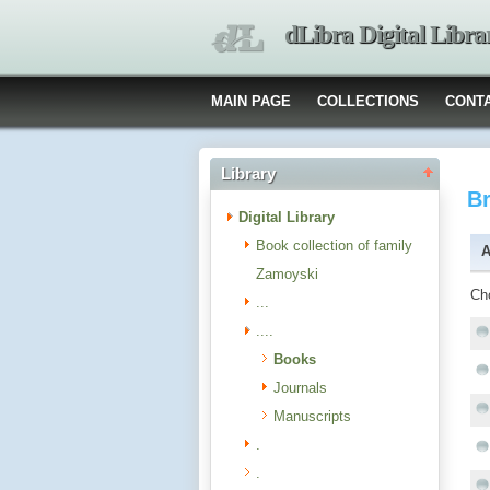
dLibra Digital Libra
MAIN PAGE
COLLECTIONS
CONT
Library
B
Digital Library
Book collection of family
A
Zamoyski
Ch
...
....
Books
Journals
Manuscripts
.
.