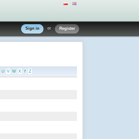
Sign in
or
Register
U
V
W
X
Y
Z