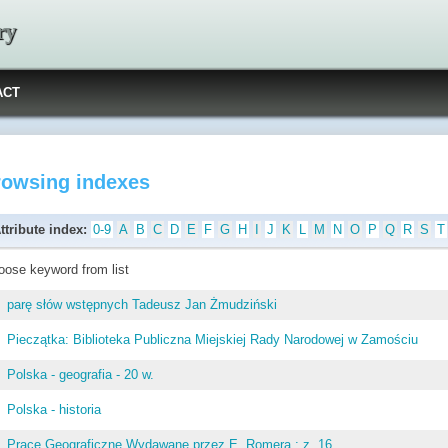
ry
ACT
rowsing indexes
ttribute index:
0-9
A
B
C
D
E
F
G
H
I
J
K
L
M
N
O
P
Q
R
S
T
oose keyword from list
parę słów wstępnych Tadeusz Jan Żmudziński
Pieczątka: Biblioteka Publiczna Miejskiej Rady Narodowej w Zamościu
Polska - geografia - 20 w.
Polska - historia
Prace Geograficzne Wydawane przez E. Romera ; z. 16