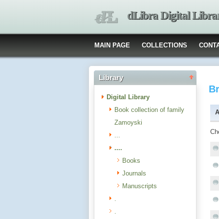
dLibra Digital Libra
MAIN PAGE
COLLECTIONS
CONT
Library
B
Digital Library
Book collection of family
A
Zamoyski
Ch
...
....
Books
Journals
Manuscripts
.
.