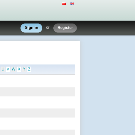
Sign in
or
Register
U
V
W
X
Y
Z