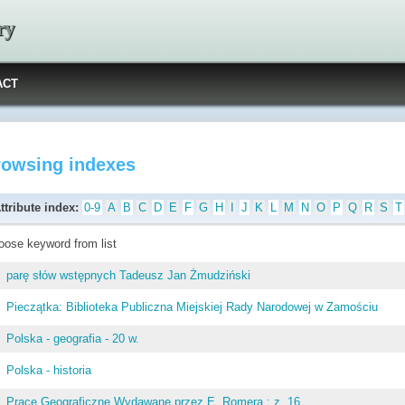
ry
ACT
rowsing indexes
ttribute index:
0-9
A
B
C
D
E
F
G
H
I
J
K
L
M
N
O
P
Q
R
S
T
oose keyword from list
parę słów wstępnych Tadeusz Jan Żmudziński
Pieczątka: Biblioteka Publiczna Miejskiej Rady Narodowej w Zamościu
Polska - geografia - 20 w.
Polska - historia
Prace Geograficzne Wydawane przez E. Romera ; z. 16