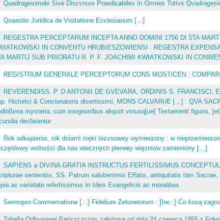
Quadragesimale Sive Discvrsvs Praedicabiles In Omnes Totivs Qvadrages
Quaestio Juridica de Visitatione Ecclesianum […]
REGESTRA PERCEPTARUM INCEPTA ANNO DOMINI 1756 DI 5TA MARTIJ
WIATKOWSKI IN CONVENTU HRUBIESZOWIENSI : REGESTRA EXPENSAR
TA MARTIJ SUB PRIORATU R. P. F. JOACHIMI KWIATKOWSKI IN CONW
REGISTRUM GENERALE PERCEPTORUM CONS MOSTICEN : COMPARAIUN
REVERENDISS. P. D ANTONII DE GVEVARA, ORDINIS S. FRANCISCI, EP
mp. Historici & Concionatoris disertissimi, MONS CALVARIÆ […] : QVA S
ditißima mysteria, cum insignioribus aliquot vtriusq[ue] Testamenti figuris, [e
cundia declarantur
Rok odkupienia, rok dniami męki Iezvsowey wymierzony : w nieprzemierzo
częśliwey wolności dla nas wiecznych pierwey więzniow zamieniony […]
SAPIENS a DIVINA GRATIA INSTRUCTUS FERTILISSIMUS CONCEPTUUM 
ripturae sententiis, SS. Patrum saluberrimis Effatis, antiquitatis tàm Sacra
pia ac varietate refertissimus In Ideis Evangelicis ac moralibus
Sermopro Commematione […] Fidelium Zetunetorum : [Inc.:] Co kosą zagro
Tabella Odbywanej Pańszczyzny założona od dnia 24 czerwca 1855 z Folw