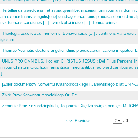
Tertullianus praedicans : et svpra qvamlibet materiam omnibus anni dominicis
iam extraordinariis, singulis[que] quadragesimae feriis praedicabilem ordine 
nvs formans conciones [...] cvm dvplici indice [...]. Tomus primvs
Theologia ascetica ad mentem s. Bonaventurae [...] : continens varia exerc
ligiosam
Thomae Aquinatis doctoris angelici rdinis praedicatorum catena in quatuor 
UNUS PRO OMNIBUS, Hoc est CHRISTUS JESUS : Dei Filius Pendens In Lig
nibus Christum Crucifixum amantibus, meditantibus, ac prædicantibus ad s
.].
[Zbiór dokumentów Konwentu Krasnobrodzkiego i Janowskiego z lat 1747-
Zbiór Praw Konwentu Moscickiego Or: Pr:
Zebranie Prac Kaznodziejskich, Jegomości Xiędza świętej pamięci M.
<<< Previous
/ 3