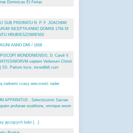
imæ Dominicas Et Ferias
 SUB PRIORATU R. P. F. JOACHIMI
UM INCEPTA ANNO DOMINI 1756 DI
ENTU HRUBIESZOWIENSI
I ANNO DMI / 1658 ...
ISCOPI MONDONIENSIS, D. Caroli V.
ACRATISSIMORVM septem Verborum Christi
t] SS. Patrum locis, incredibili cum
ną żadnemi czasy wieczność nader
APPARATUS : Selectissimis Sacrae
e, quàm profanae eruditione, omnique rerum
sy jęczących ludzi […]
arku Ruskie