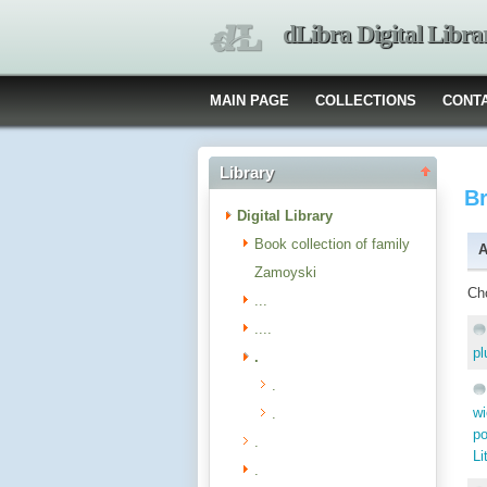
dLibra Digital Libra
MAIN PAGE
COLLECTIONS
CONT
Library
B
Digital Library
Book collection of family
A
Zamoyski
Ch
...
....
pl
.
.
w
.
p
.
Li
.