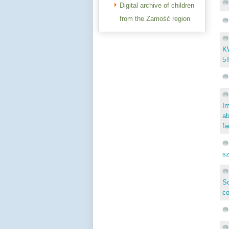
Digital archive of children
from the Zamość region
K
5
I
ab
fa
sz
Sc
co