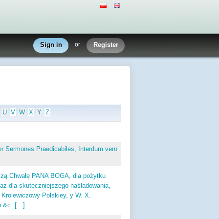
Sign in
or
Register
U
V
W
X
Y
Z
rmones Praedicabiles, Interdum vero
ą Chwałę PANA BOGA, dla pożytku
z dla skuteczniejszego naśladowania,
lewiczowy Polskiey, y W. X.
h &c. […]