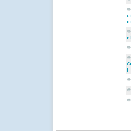
et
mi
re
Om
[..