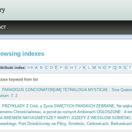
ry
ACT
rowsing indexes
ttribute index:
0-9
A
B
C
D
E
F
G
H
I
J
K
L
M
N
O
P
Q
R
S
T
oose keyword from list
PARADISUS CONCIONATOR[UM] TETRALOGIA MYSTICAE : Sive Quatuor Se
urium. T. 2
PRZYKŁADY Z Cnot, y Zycia SWIĘTYCH PANSKICH ZEBRANE, Na większ
iernemu Chrześćiaństwu, w przod po rożnych Ambonach OGŁOSZONE : A tera
od IMIENIEM NAYIASNIEYSZEY MARYI JOZEFY Z WESSLOW SOBIESKI, Kro
tewskiego, Pani Dziedziczney na Pilicy, Smoleniu, Cedrowicach, Berkowicac