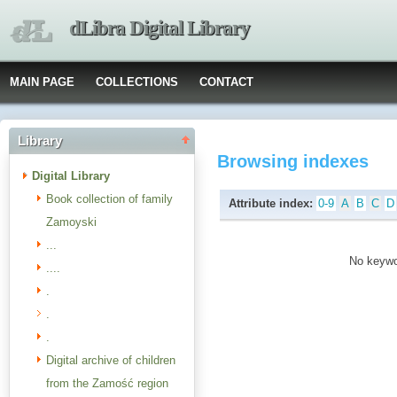
dLibra Digital Library
MAIN PAGE
COLLECTIONS
CONTACT
Library
Browsing indexes
Digital Library
Book collection of family
Attribute index:
0-9
A
B
C
D
Zamoyski
...
No keywor
....
.
.
.
Digital archive of children
from the Zamość region