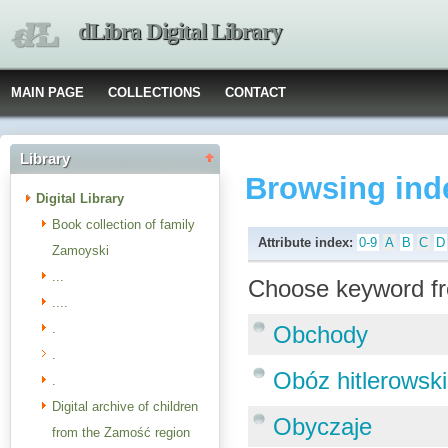
dLibra Digital Library
MAIN PAGE
COLLECTIONS
CONTACT
Library
Browsing ind
Digital Library
Book collection of family
Attribute index:
0-9
A
B
C
D
Zamoyski
...
Choose keyword fr
....
.
Obchody
.
Obóz hitlerowsk
.
Digital archive of children
Obyczaje
from the Zamość region