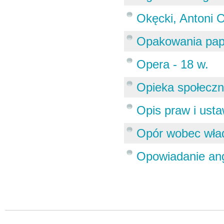
Okęcki, Antoni 
Opakowania pap
Opera - 18 w.
Opieka społecz
Opis praw i ust
Opór wobec wład
Opowiadanie angi