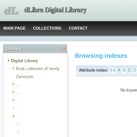
dLibra Digital Library
MAIN PAGE
COLLECTIONS
CONTACT
Library
Browsing indexes
Digital Library
Book collection of family
Attribute index:
0-9
A
B
C
D
Zamoyski
...
No keywor
....
.
.
.
.
.