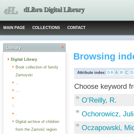
dLibra Digital Library
MAIN PAGE
COLLECTIONS
CONTACT
Library
Browsing ind
Digital Library
Book collection of family
Attribute index:
0-9
A
B
C
D
Zamoyski
...
Choose keyword fr
....
.
O'Reilly, R.
.
Ochorowicz, Jul
.
Digital archive of children
Oczapowski, Mic
from the Zamość region