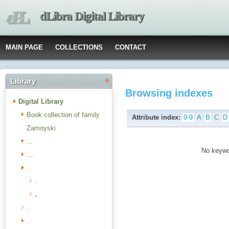
dLibra Digital Library
MAIN PAGE
COLLECTIONS
CONTACT
Library
Browsing indexes
Digital Library
Book collection of family
Attribute index:
0-9
A
B
C
D
Zamoyski
...
No keywor
....
.
.
.
.
.