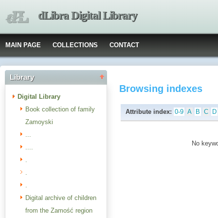
dLibra Digital Library
MAIN PAGE
COLLECTIONS
CONTACT
Library
Browsing indexes
Digital Library
Book collection of family
Attribute index:
0-9
A
B
C
D
Zamoyski
...
No keywor
....
.
.
.
Digital archive of children
from the Zamość region