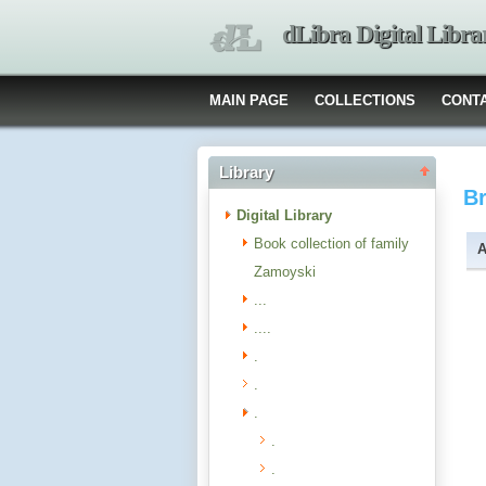
dLibra Digital Libra
MAIN PAGE
COLLECTIONS
CONT
Library
B
Digital Library
Book collection of family
A
Zamoyski
...
....
.
.
.
.
.