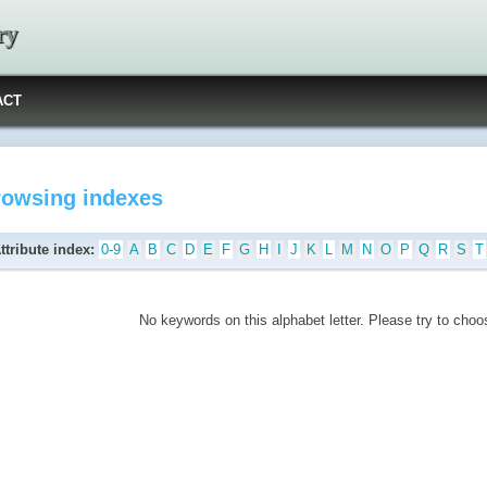
ry
ACT
rowsing indexes
ttribute index:
0-9
A
B
C
D
E
F
G
H
I
J
K
L
M
N
O
P
Q
R
S
T
No keywords on this alphabet letter. Please try to choos