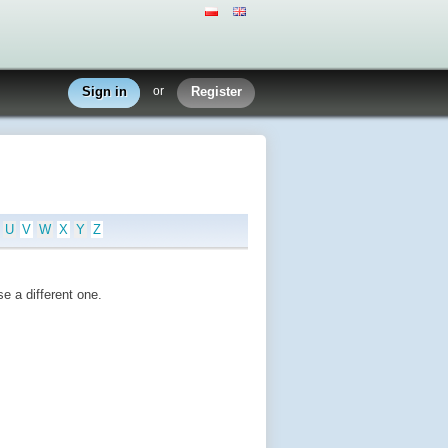
Sign in
or
Register
U
V
W
X
Y
Z
e a different one.