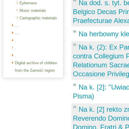
Na dod. s. tyt. b
Ephemera
Belgico Decas Pri
Music materials
Cartographic materials
Praefecturae Alexa
...
Na herbowny kl
....
.
Na k. (2): Ex P
.
contra Collegium P
.
Digital archive of children
Relationum Sacra
from the Zamość region
Occasione Privileg
Na k. [2]: "Uwia
Pisma)
Na k. [2] rekto 
Reverendo Domino 
Domino, Fratri & 