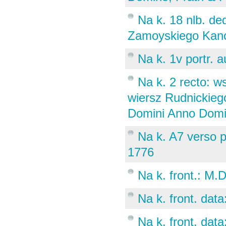
Na k. 18 nlb. de
Zamoyskiego Kanc
Na k. 1v portr. a
Na k. 2 recto: w
wiersz Rudnickieg
Domini Anno Domi
Na k. A7 verso p
1776
Na k. front.: M.D
Na k. front. dat
Na k. front. da