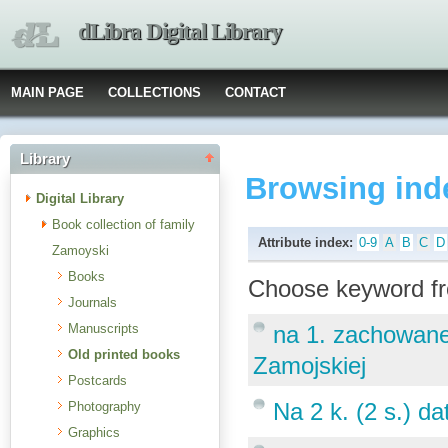
dLibra Digital Library
MAIN PAGE
COLLECTIONS
CONTACT
Library
Browsing ind
Digital Library
Book collection of family
Attribute index:
0-9
A
B
C
D
Zamoyski
Books
Choose keyword fr
Journals
Manuscripts
na 1. zachowanej
Old printed books
Zamojskiej
Postcards
Na 2 k. (2 s.) d
Photography
Graphics