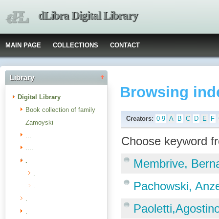
dLibra Digital Library
MAIN PAGE
COLLECTIONS
CONTACT
Library
Browsing ind
Digital Library
Book collection of family
Creators:
0-9
A
B
C
D
E
F
Zamoyski
...
Choose keyword fr
....
.
Membrive, Bern
.
Pachowski, Anze
.
.
Paoletti,Agostin
.