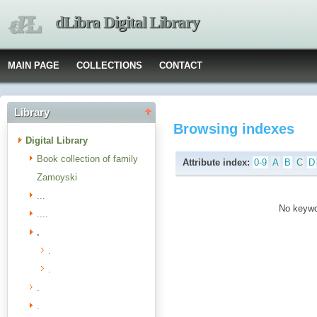
dLibra Digital Library
MAIN PAGE
COLLECTIONS
CONTACT
Library
Browsing indexes
Digital Library
Book collection of family
Attribute index:
0-9
A
B
C
D
Zamoyski
...
No keywor
....
.
.
.
.
.