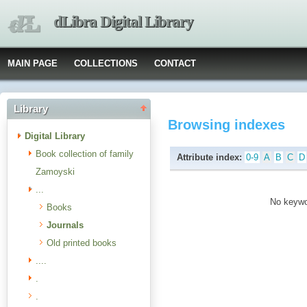
dLibra Digital Library
MAIN PAGE
COLLECTIONS
CONTACT
Library
Browsing indexes
Digital Library
Book collection of family
Attribute index:
0-9
A
B
C
D
Zamoyski
...
No keywor
Books
Journals
Old printed books
....
.
.