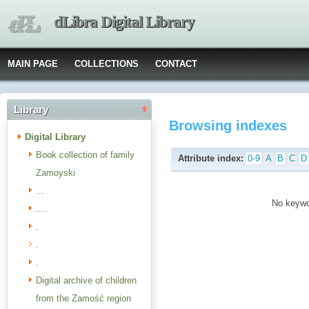
dLibra Digital Library
MAIN PAGE
COLLECTIONS
CONTACT
Library
Browsing indexes
Digital Library
Book collection of family
Attribute index:
0-9
A
B
C
D
Zamoyski
...
No keywor
....
.
.
.
Digital archive of children
from the Zamość region