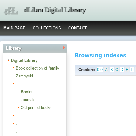
dLibra Digital Library
MAIN PAGE
COLLECTIONS
CONTACT
Library
Browsing indexes
Digital Library
Book collection of family
Creators:
0-9
A
B
C
D
E
F
Zamoyski
...
Books
Journals
Old printed books
....
.
.