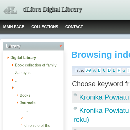
dLibra Digital Library
MAIN PAGE
COLLECTIONS
CONTACT
Library
Browsing ind
Digital Library
Book collection of family
Title:
0-9
A
B
C
D
E
F
G
Zamoyski
...
Choose keyword fr
....
Books
Kronika Powiatu
Journals
Kronika Powiatu 
...
roku)
...
chronicle of the