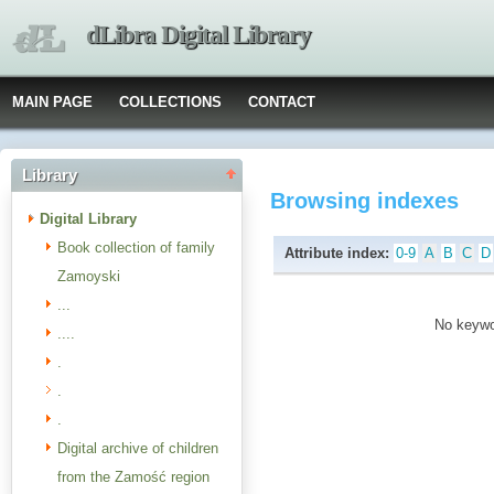
dLibra Digital Library
MAIN PAGE
COLLECTIONS
CONTACT
Library
Browsing indexes
Digital Library
Book collection of family
Attribute index:
0-9
A
B
C
D
Zamoyski
...
No keywor
....
.
.
.
Digital archive of children
from the Zamość region