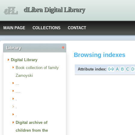
dLibra Digital Library
MAIN PAGE
COLLECTIONS
CONTACT
Library
Browsing indexes
Digital Library
Book collection of family
Attribute index:
0-9
A
B
C
D
Zamoyski
...
....
.
.
.
Digital archive of
children from the