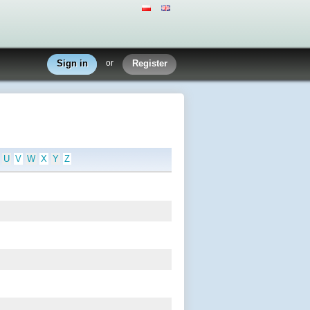
Sign in
or
Register
U
V
W
X
Y
Z