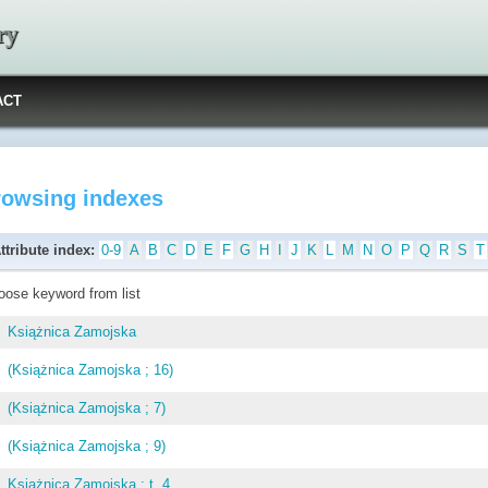
ry
ACT
rowsing indexes
ttribute index:
0-9
A
B
C
D
E
F
G
H
I
J
K
L
M
N
O
P
Q
R
S
T
oose keyword from list
Książnica Zamojska
(Książnica Zamojska ; 16)
(Książnica Zamojska ; 7)
(Książnica Zamojska ; 9)
Książnica Zamojska ; t. 4