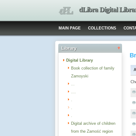
dLibra Digital Libra
MAIN PAGE
COLLECTIONS
CONT
Library
B
Digital Library
Book collection of family
A
Zamoyski
Ch
...
....
.
.
.
Digital archive of children
from the Zamość region