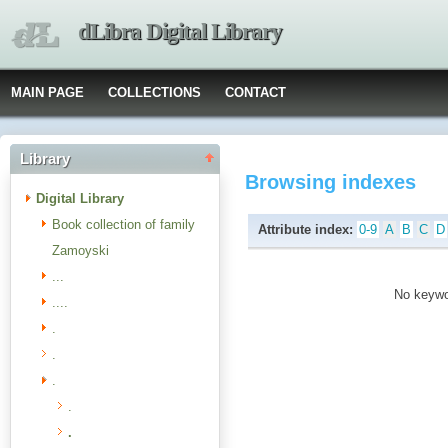
dLibra Digital Library
MAIN PAGE
COLLECTIONS
CONTACT
Library
Browsing indexes
Digital Library
Book collection of family
Attribute index:
0-9
A
B
C
D
Zamoyski
...
No keywor
....
.
.
.
.
.