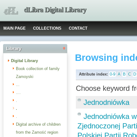
dLibra Digital Library
MAIN PAGE
COLLECTIONS
CONTACT
Library
Browsing ind
Digital Library
Book collection of family
Attribute index:
0-9
A
B
C
D
Zamoyski
...
Choose keyword fr
....
.
Jednodniówka
.
Jednodniówka wy
.
Zjednoczonej Parti
Digital archive of children
from the Zamość region
Polskiej Partii Rob