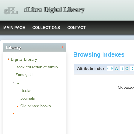
dLibra Digital Library
MAIN PAGE
COLLECTIONS
CONTACT
Library
Browsing indexes
Digital Library
Book collection of family
Attribute index:
0-9
A
B
C
D
Zamoyski
...
No keywor
Books
Journals
Old printed books
....
.
.