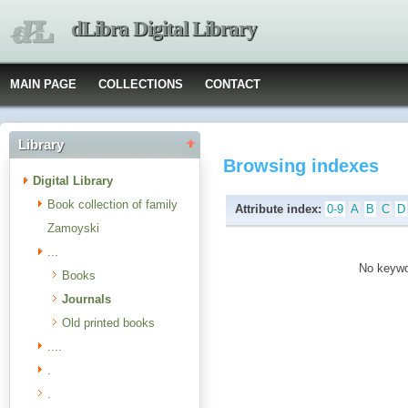
dLibra Digital Library
MAIN PAGE
COLLECTIONS
CONTACT
Library
Browsing indexes
Digital Library
Book collection of family
Attribute index:
0-9
A
B
C
D
Zamoyski
...
No keywor
Books
Journals
Old printed books
....
.
.