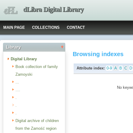
dLibra Digital Library
MAIN PAGE
COLLECTIONS
CONTACT
Library
Browsing indexes
Digital Library
Book collection of family
Attribute index:
0-9
A
B
C
D
Zamoyski
...
No keywor
....
.
.
.
Digital archive of children
from the Zamość region