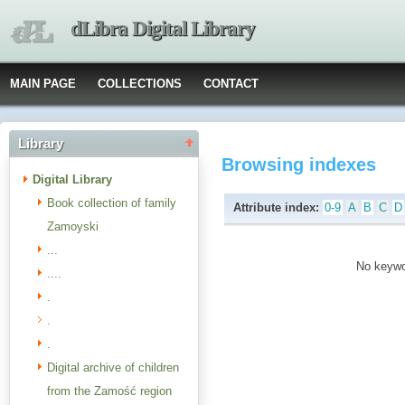
dLibra Digital Library
MAIN PAGE
COLLECTIONS
CONTACT
Library
Browsing indexes
Digital Library
Book collection of family
Attribute index:
0-9
A
B
C
D
Zamoyski
...
No keywor
....
.
.
.
Digital archive of children
from the Zamość region