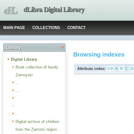
dLibra Digital Library
MAIN PAGE
COLLECTIONS
CONTACT
Library
Browsing indexes
Digital Library
Book collection of family
Attribute index:
0-9
A
B
C
D
Zamoyski
...
....
.
.
.
Digital archive of children
from the Zamość region