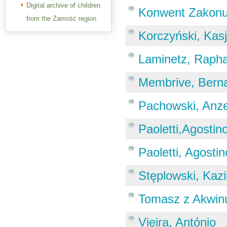
Digital archive of children
Konwent Zakon
from the Zamość region
Korczyński, Kas
Laminetz, Rapha
Membrive, Bern
Pachowski, Anze
Paoletti,Agostin
Paoletti, Agostin
Stęplowski, Kaz
Tomasz z Akwinu
Vieira, António