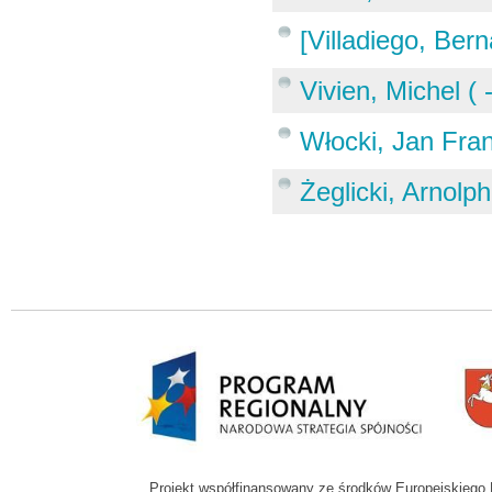
[Villadiego, Ber
Vivien, Michel ( 
Włocki, Jan Fra
Żeglicki, Arnolp
Projekt współfinansowany ze środków Europejskieg