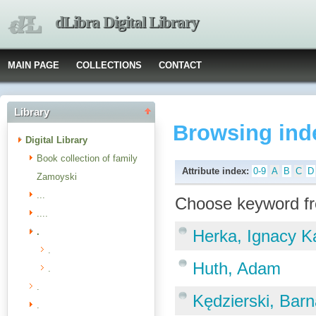
dLibra Digital Library
MAIN PAGE
COLLECTIONS
CONTACT
Library
Browsing ind
Digital Library
Book collection of family
Attribute index:
0-9
A
B
C
D
Zamoyski
...
Choose keyword fr
....
.
Herka, Ignacy K
.
Huth, Adam
.
.
Kędzierski, Barn
.