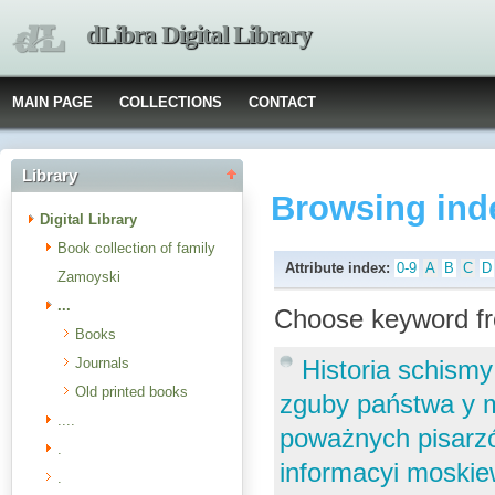
dLibra Digital Library
MAIN PAGE
COLLECTIONS
CONTACT
Library
Browsing ind
Digital Library
Book collection of family
Attribute index:
0-9
A
B
C
D
Zamoyski
...
Choose keyword fr
Books
Journals
Historia schismy
Old printed books
zguby państwa y 
....
poważnych pisarzó
.
informacyi moskie
.