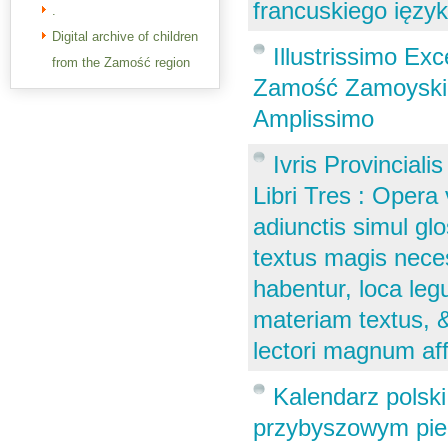
francuskiego ięzyk
.
Digital archive of children
Illustrissimo Ex
from the Zamość region
Zamość Zamoyski,
Amplissimo
Ivris Provincia
Libri Tres : Opera 
adiunctis simul glo
textus magis neces
habentur, loca leg
materiam textus, &
lectori magnum a
Kalendarz polsk
przybyszowym pier