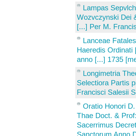
Lampas Sepvlchra
Wozvczynski Dei & 
[...] Per M. Franc
Lanceae Fatales 
Haeredis Ordinati 
anno [...] 1735 [m
Longimetria The
Selectiora Partis 
Francisci Salesii Sł
Oratio Honori D.
Thae Doct. & Prof:
Sacerrimus Decreti
Sanctorum Anno Dom