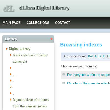
dLibra Digital Library
MAIN PAGE
COLLECTIONS
CONTACT
Library
Browsing indexes
Digital Library
Book collection of family
Attribute index:
0-9
A
B
C
D
Zamoyski
Choose keyword from list
...
....
For everyone within the scope 
.
Für alle im Rahmen der erlau
.
.
Digital archive of children
from the Zamość region