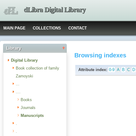
dLibra Digital Library
MAIN PAGE
COLLECTIONS
CONTACT
Library
Browsing indexes
Digital Library
Book collection of family
Attribute index:
0-9
A
B
C
D
Zamoyski
...
....
Books
Journals
Manuscripts
.
.