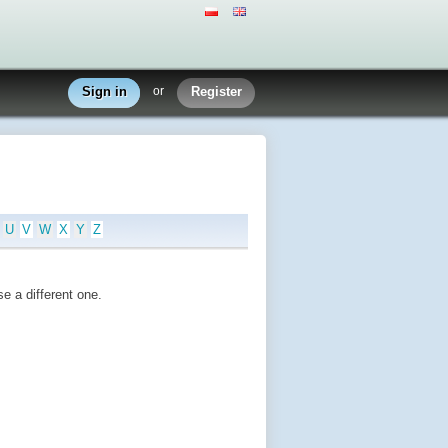
Sign in
or
Register
U
V
W
X
Y
Z
e a different one.