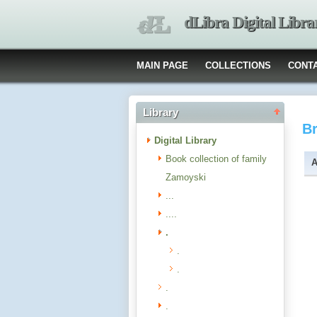
dLibra Digital Libra
MAIN PAGE
COLLECTIONS
CONT
Library
B
Digital Library
Book collection of family
A
Zamoyski
...
....
.
.
.
.
.