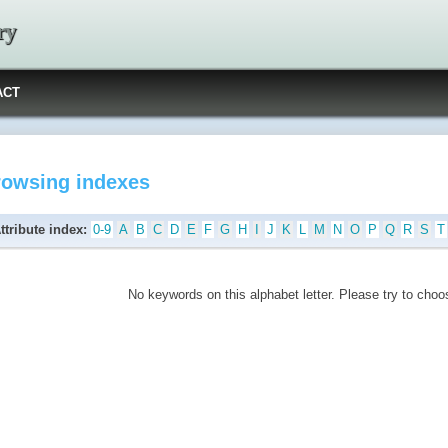
ry
ACT
rowsing indexes
ttribute index:
0-9
A
B
C
D
E
F
G
H
I
J
K
L
M
N
O
P
Q
R
S
T
No keywords on this alphabet letter. Please try to choos