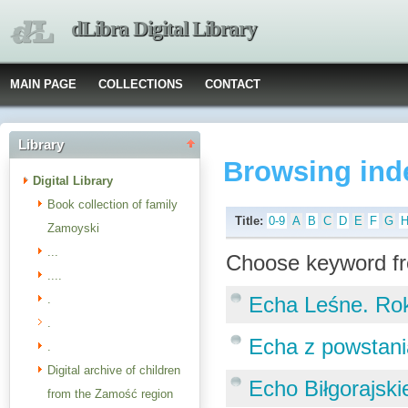
dLibra Digital Library
MAIN PAGE
COLLECTIONS
CONTACT
Library
Browsing ind
Digital Library
Book collection of family
Title:
0-9
A
B
C
D
E
F
G
Zamoyski
...
Choose keyword fr
....
.
Echa Leśne. Rok 
.
Echa z powstani
.
Digital archive of children
Echo Biłgorajski
from the Zamość region