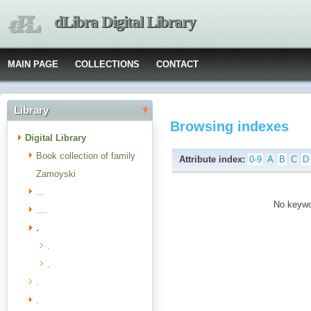
dLibra Digital Library
MAIN PAGE
COLLECTIONS
CONTACT
Library
Browsing indexes
Digital Library
Book collection of family
Attribute index:
0-9
A
B
C
D
Zamoyski
...
No keywor
....
.
.
.
.
.