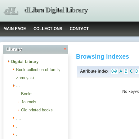
dLibra Digital Library
MAIN PAGE
COLLECTIONS
CONTACT
Library
Browsing indexes
Digital Library
Book collection of family
Attribute index:
0-9
A
B
C
D
Zamoyski
...
No keywor
Books
Journals
Old printed books
....
.
.