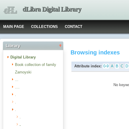
dLibra Digital Library
MAIN PAGE
COLLECTIONS
CONTACT
Library
Browsing indexes
Digital Library
Book collection of family
Attribute index:
0-9
A
B
C
D
Zamoyski
...
No keywor
....
.
.
.
.
.