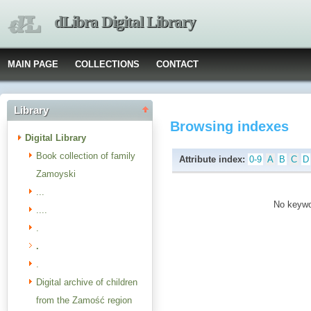
dLibra Digital Library
MAIN PAGE
COLLECTIONS
CONTACT
Library
Browsing indexes
Digital Library
Book collection of family
Attribute index:
0-9
A
B
C
D
Zamoyski
...
No keywor
....
.
.
.
Digital archive of children
from the Zamość region