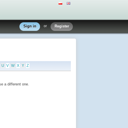
Sign in
or
Register
U
V
W
X
Y
Z
e a different one.