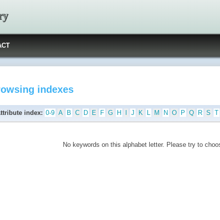
ry
ACT
rowsing indexes
ttribute index:
0-9
A
B
C
D
E
F
G
H
I
J
K
L
M
N
O
P
Q
R
S
T
No keywords on this alphabet letter. Please try to choos