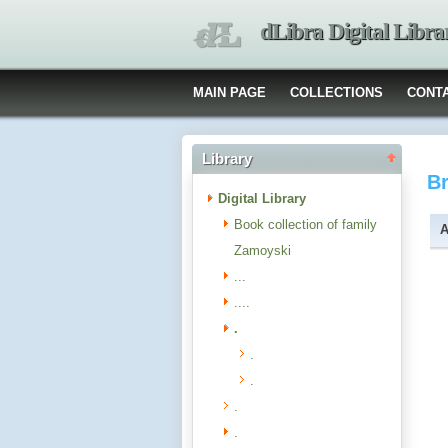
dLibra Digital Libra
MAIN PAGE
COLLECTIONS
CONT
Library
B
Digital Library
Book collection of family
A
Zamoyski
...
....
.
.
.
.
.