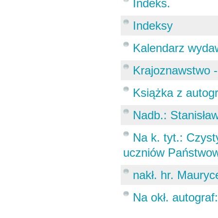
Indeks.
Indeksy
Kalendarz wyda
Krajoznawstwo -
Książka z autog
Nadb.: Stanisław
Na k. tyt.: Czys
uczniów Państwo
nakł. hr. Maury
Na okł. autogra