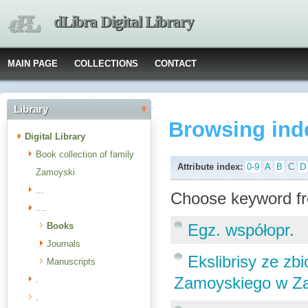
dLibra Digital Library
MAIN PAGE
COLLECTIONS
CONTACT
Library
Browsing ind
Digital Library
Book collection of family
Attribute index:
0-9
A
B
C
D
Zamoyski
...
Choose keyword fr
....
Books
Egz. współopr.
Journals
Ekslibrisy ze zb
Manuscripts
Zamoyskiego w Z
.
.