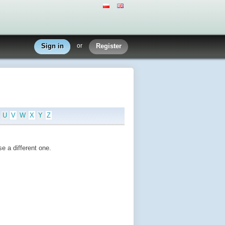
Sign in
or
Register
U
V
W
X
Y
Z
e a different one.