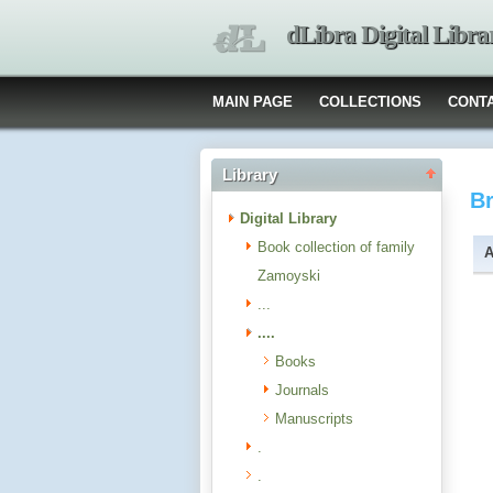
dLibra Digital Libra
MAIN PAGE
COLLECTIONS
CONT
Library
B
Digital Library
Book collection of family
A
Zamoyski
...
....
Books
Journals
Manuscripts
.
.