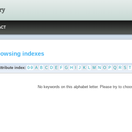
ry
ACT
rowsing indexes
ttribute index:
0-9
A
B
C
D
E
F
G
H
I
J
K
L
M
N
O
P
Q
R
S
T
No keywords on this alphabet letter. Please try to choos