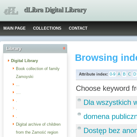
dLibra Digital Library
MAIN PAGE
COLLECTIONS
CONTACT
Library
Browsing ind
Digital Library
Book collection of family
Attribute index:
0-9
A
B
C
D
Zamoyski
...
Choose keyword fr
....
.
Dla wszystkich 
.
domena publicz
.
Digital archive of children
Dostęp bez anoni
from the Zamość region