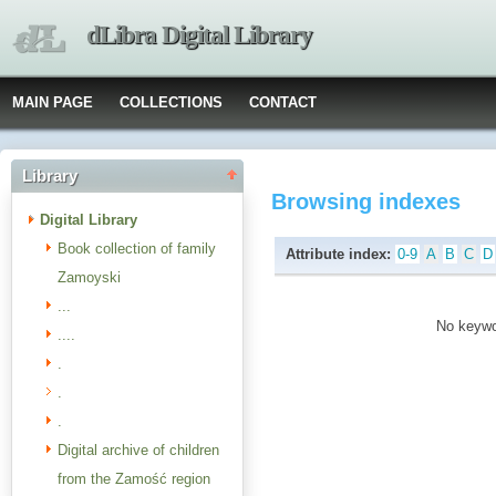
dLibra Digital Library
MAIN PAGE
COLLECTIONS
CONTACT
Library
Browsing indexes
Digital Library
Book collection of family
Attribute index:
0-9
A
B
C
D
Zamoyski
...
No keywor
....
.
.
.
Digital archive of children
from the Zamość region