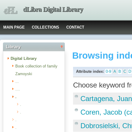
dLibra Digital Library
MAIN PAGE
COLLECTIONS
CONTACT
Library
Browsing ind
Digital Library
Book collection of family
Attribute index:
0-9
A
B
C
D
Zamoyski
...
Choose keyword fr
....
.
Cartagena, Juan
.
Coren, Jacob (c
.
.
Dobrosielski, C
.