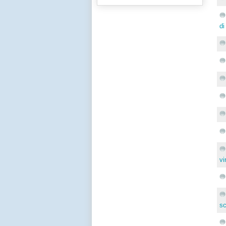
di
vi
sc