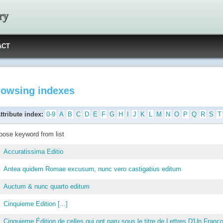
ry
ACT
rowsing indexes
ttribute index:
0-9
A
B
C
D
E
F
G
H
I
J
K
L
M
N
O
P
Q
R
S
T
oose keyword from list
Accuratissima Editio
Antea quidem Romae excusum, nunc vero castigatius editum
Auctum & nunc quarto editum
Cinquieme Edition [...]
Cinquieme Édition de celles qui ont paru sous le titre de Lettres D'Un Franço