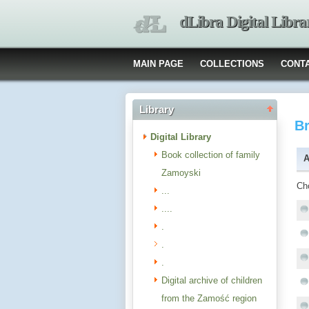
dLibra Digital Libra
MAIN PAGE
COLLECTIONS
CONT
Library
B
Digital Library
Book collection of family
A
Zamoyski
Ch
...
....
.
.
.
Digital archive of children
from the Zamość region