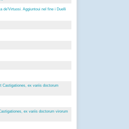
a de'Virtuosi. Aggiuntoui nel fine i Duelli
 Castigationes, ex variis doctorum
astigationes, ex variis doctorum virorum