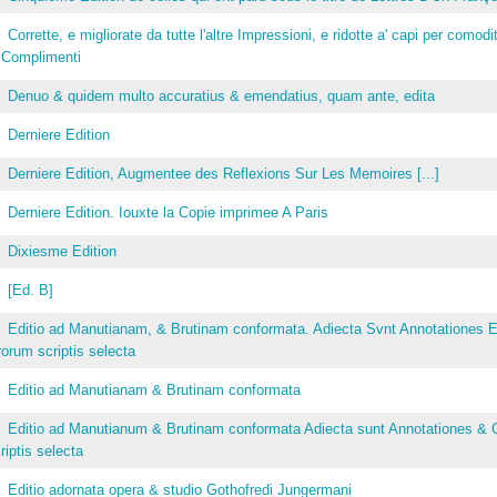
Corrette, e migliorate da tutte l'altre Impressioni, e ridotte a' capi per comodit
 Complimenti
Denuo & quidem multo accuratius & emendatius, quam ante, edita
Derniere Edition
Derniere Edition, Augmentee des Reflexions Sur Les Memoires [...]
Derniere Edition. Iouxte la Copie imprimee A Paris
Dixiesme Edition
[Ed. B]
Editio ad Manutianam, & Brutinam conformata. Adiecta Svnt Annotationes Et
rorum scriptis selecta
Editio ad Manutianam & Brutinam conformata
Editio ad Manutianum & Brutinam conformata Adiecta sunt Annotationes & C
riptis selecta
Editio adornata opera & studio Gothofredi Jungermani