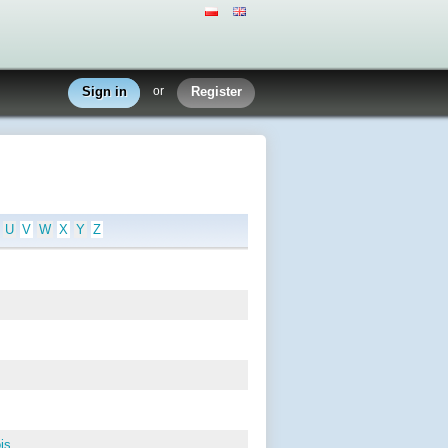
Sign in
or
Register
U
V
W
X
Y
Z
is