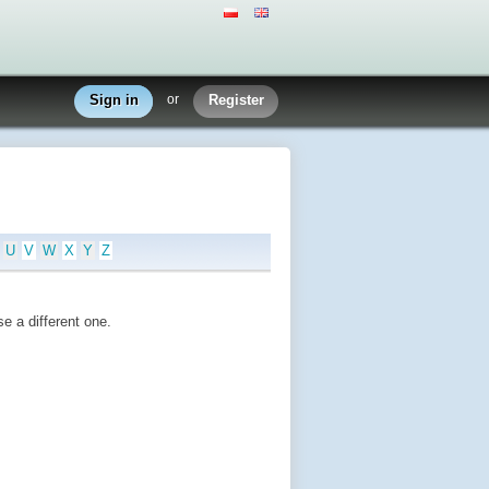
Sign in
or
Register
U
V
W
X
Y
Z
e a different one.