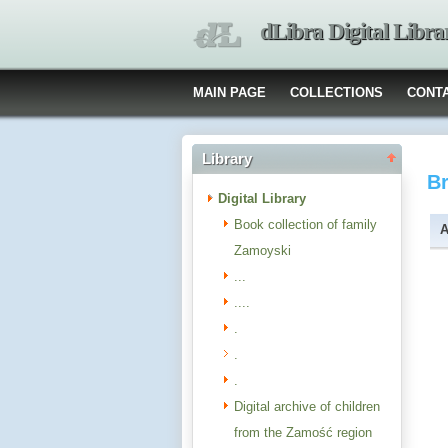
dLibra Digital Libra
MAIN PAGE
COLLECTIONS
CONT
Library
B
Digital Library
Book collection of family
A
Zamoyski
...
....
.
.
.
Digital archive of children
from the Zamość region