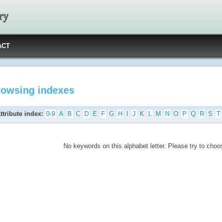
ry
ACT
rowsing indexes
ttribute index:
0-9
A
B
C
D
E
F
G
H
I
J
K
L
M
N
O
P
Q
R
S
T
No keywords on this alphabet letter. Please try to choos