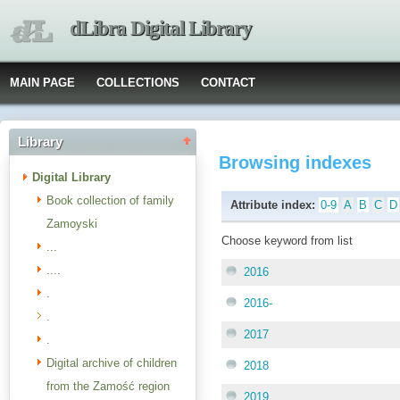
dLibra Digital Library
MAIN PAGE
COLLECTIONS
CONTACT
Library
Browsing indexes
Digital Library
Book collection of family
Attribute index:
0-9
A
B
C
D
Zamoyski
Choose keyword from list
...
....
2016
.
2016-
.
2017
.
Digital archive of children
2018
from the Zamość region
2019