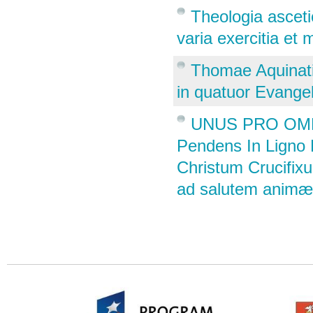
Theologia asceti
varia exercitia et
Thomae Aquinatis
in quatuor Evange
UNUS PRO OMNI
Pendens In Ligno 
Christum Crucifix
ad salutem animæ m