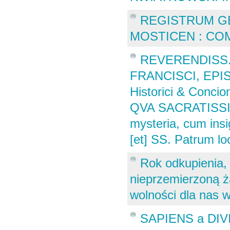
REGISTRUM G
MOSTICEN : COMP
REVERENDISS. 
FRANCISCI, EPIS
Historici & Conci
QVA SACRATISSIM
mysteria, cum insig
[et] SS. Patrum loc
Rok odkupienia,
nieprzemierzoną 
wolności dla nas 
SAPIENS a DI