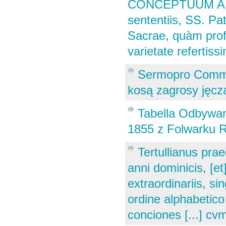
CONCEPTUUM APPA
sententiis, SS. Pat
Sacrae, quàm prof
varietate refertis
Sermopro Commem
kosą zagrosy jęcz
Tabella Odbywan
1855 z Folwarku 
Tertullianus pra
anni dominicis, [et
extraordinariis, s
ordine alphabetic
conciones [...] cvm