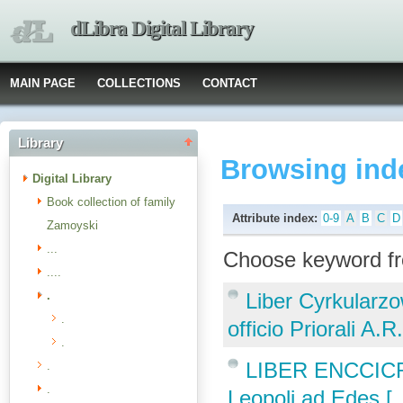
dLibra Digital Library
MAIN PAGE
COLLECTIONS
CONTACT
Library
Browsing ind
Digital Library
Book collection of family
Attribute index:
0-9
A
B
C
D
Zamoyski
...
Choose keyword fr
....
.
Liber Cyrkularz
.
officio Priorali A
.
LIBER ENCCICR U
.
.
Leopoli ad Edes [