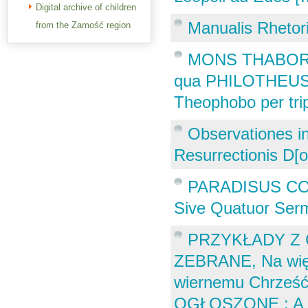
Digital archive of children
Manualis Rhetor
from the Zamość region
MONS THABOR SIV
qua PHILOTHEUS
Theophobo per tri
Observationes i
Resurrectionis D[o
PARADISUS CO
Sive Quatuor Serm
PRZYKŁADY Z C
ZEBRANE, Na wię
wiernemu Chrześć
OGŁOSZONE : A te