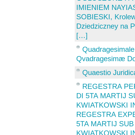
IMIENIEM NAYI
SOBIESKI, Krolewi
Dziedziczney na P
[…]
Quadragesimale 
Qvadragesimæ Dom
Quaestio Juridic
REGESTRA PE
DI 5TA MARTIJ S
KWIATKOWSKI I
REGESTRA EXPE
5TA MARTIJ SUB 
KWIATKOWSKI 